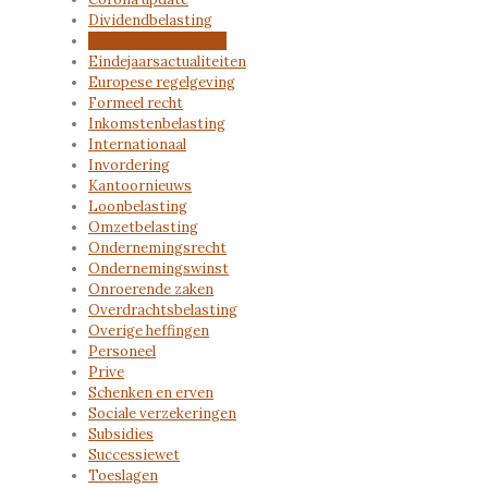
Dividendbelasting
Douane en Accijnzen
Eindejaarsactualiteiten
Europese regelgeving
Formeel recht
Inkomstenbelasting
Internationaal
Invordering
Kantoornieuws
Loonbelasting
Omzetbelasting
Ondernemingsrecht
Ondernemingswinst
Onroerende zaken
Overdrachtsbelasting
Overige heffingen
Personeel
Prive
Schenken en erven
Sociale verzekeringen
Subsidies
Successiewet
Toeslagen