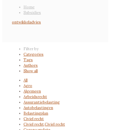
Home
Subsidies
Filter by
Categories
Tags
Authors
Show all
All
Agro
Algemeen
Arbeidsrecht
Assurantiebelasting
Autobelastingen
Belastingplan
Civiel recht
Civiel recht,Civiel recht
Corona update