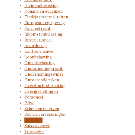
Dividendbelasting
Douane en Accijnzen
Eindejaarsactualiteiten
Europese regelgeving
Formeel recht
Inkomstenbelasting
Internationaal
Invordering
Kantoornieuws
Loonbelasting
Omzetbelasting
Ondernemingsrecht
Ondernemingswinst
Onroerende zaken
Overdrachtsbelasting
Overige heffingen
Personeel
Prive
Schenken en erven
Sociale verzekeringen
Subsidies
Successiewet
Toeslagen