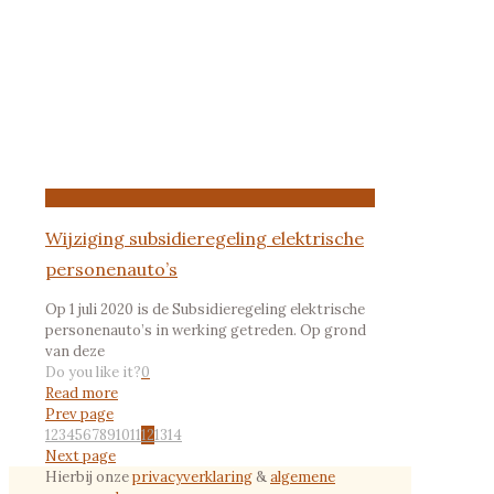
Wijziging subsidieregeling elektrische
personenauto’s
Op 1 juli 2020 is de Subsidieregeling elektrische
personenauto’s in werking getreden. Op grond
van deze
Do you like it?
0
Read more
Prev page
1
2
3
4
5
6
7
8
9
10
11
12
13
14
Next page
Hierbij onze
privacyverklaring
&
algemene