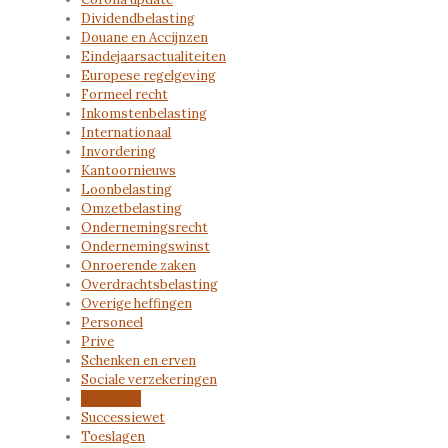
Dividendbelasting
Douane en Accijnzen
Eindejaarsactualiteiten
Europese regelgeving
Formeel recht
Inkomstenbelasting
Internationaal
Invordering
Kantoornieuws
Loonbelasting
Omzetbelasting
Ondernemingsrecht
Ondernemingswinst
Onroerende zaken
Overdrachtsbelasting
Overige heffingen
Personeel
Prive
Schenken en erven
Sociale verzekeringen
Subsidies
Successiewet
Toeslagen