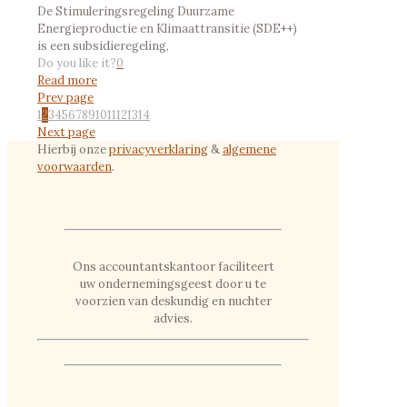
De Stimuleringsregeling Duurzame
Energieproductie en Klimaattransitie (SDE++)
is een subsidieregeling,
Do you like it?
0
Read more
Prev page
1
2
3
4
5
6
7
8
9
10
11
12
13
14
Next page
Hierbij onze
privacyverklaring
&
algemene
voorwaarden
.
Ons accountantskantoor faciliteert
uw ondernemingsgeest door u te
voorzien van deskundig en nuchter
advies.