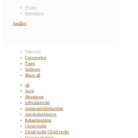
Home
Subsidies
Filter by
Categories
Tags
Authors
Show all
All
Agro
Algemeen
Arbeidsrecht
Assurantiebelasting
Autobelastingen
Belastingplan
Civiel recht
Civiel recht,Civiel recht
Corona update